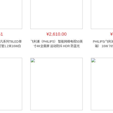
51
¥2,610.00
¥
飞凡系列T8LED单
飞利浦（PHILIPS） 智能网络电视50英
PHILIPS/飞利
1.2米16W白
寸4K全面屏 运动防抖 HDR 防蓝光
端） 16W 765
K