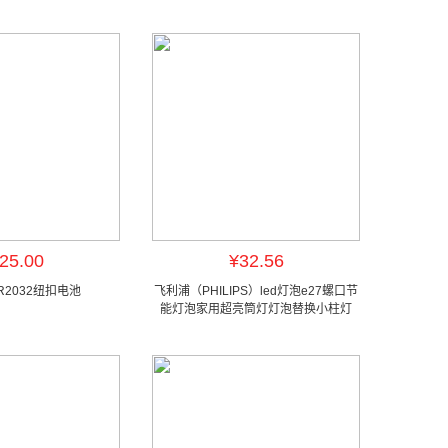
25.00
¥32.56
R2032纽扣电池
飞利浦（PHILIPS）led灯泡e27螺口节
能灯泡家用超亮筒灯灯泡替换小柱灯