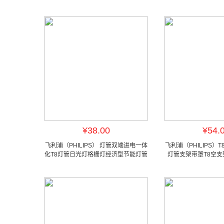
¥38.00
¥54.
飞利浦（PHILIPS） 灯管双端进电一体
飞利浦（PHILIPS）
化T8灯管日光灯格栅灯经济型节能灯管
灯管支架带罩T8空
1.2米22W中性光4000K单支
1.2米