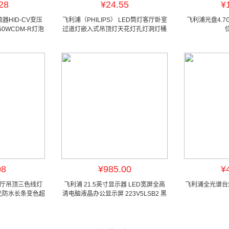
28
¥24.55
¥
HID-CV变压
飞利浦（PHILIPS） LED筒灯客厅卧室
飞利浦光盘4.7G
150WCDM-R灯泡
过道灯嵌入式吊顶灯天花灯孔灯洞灯桶
灯超薄筒灯
08
¥985.00
¥
客厅吊顶三色线灯
飞利浦 21.5英寸显示器 LED宽屏全高
飞利浦全光谱台
暖光防水长条变色超
清电脑液晶办公显示屏 223V5LSB2 黑
升级版
色（dc）