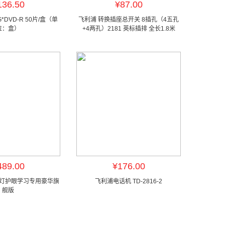
136.50
¥87.00
*DVD-R 50片/盒（单
飞利浦 转换插座总开关 8插孔（4五孔
位：盒）
+4两孔）2181 英标插排 全长1.8米
489.00
¥176.00
灯护眼学习专用豪华旗
飞利浦电话机 TD-2816-2
舰版