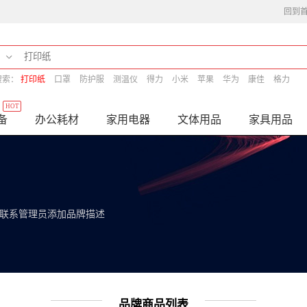
回到
搜索：
打印纸
口罩
防护服
测温仪
得力
小米
苹果
华为
康佳
格力
HOT
备
办公耗材
家用电器
文体用品
家具用品
联系管理员添加品牌描述
品牌商品列表