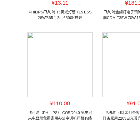
¥13.11
¥181.
PHILIPS/飞利浦 T5荧光灯管 TL5 ESS
飞利浦金卤灯电子镇流器
28W/865 1.2m 6500K白光
器CDM-T35W 70W 
¥110.00
¥91.
飞利浦（PHILIPS） CORD040 免电池
飞利浦led灯带灯条
来电显示免提家用办公电话机座机有线
灯条家用220v白光
固话
亮 精装