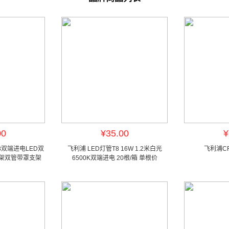
00
¥35.00
¥
T8双端进电LED双
飞利浦 LED灯管T8 16W 1.2米白光
飞利浦C
支架双管带罩支架
6500K双端进电 20根/箱 单根价