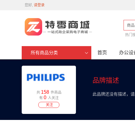
您好,
请登录
商品
热门
首页
办公设
所有商品分类
品牌描述
158
共
件商品
此品牌还没有描述，请
0
有
人关注
关注