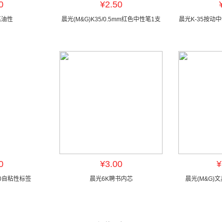
0
¥2.50
笔油性
晨光(M&G)K35/0.5mm红色中性笔1支
晨光K-35按动中性
0
¥3.00
¥
*10自粘性标签
晨光6K聘书内芯
晨光(M&G)