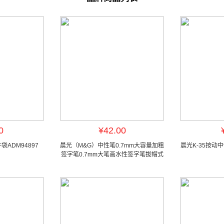
0
¥42.00
ADM94897
晨光（M&G）中性笔0.7mm大容量加粗
晨光K-35按动中性
签字笔0.7mm大笔画水性签字笔拔帽式
考试笔 0.7mm 黑色AGP13604 12支/盒