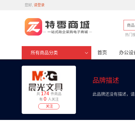
您好,
请登录
商品
热门
首页
办公设
所有商品分类
品牌描述
174
此品牌还没有描述，请
共
件商品
0
有
人关注
关注