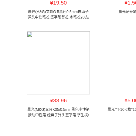
¥19.50
¥1.5
晨光(M&G)文具G-5黑色0.5mm按动子
晨光记号
弹头中性笔芯 签字笔替芯 水笔芯20支/
盒
¥33.96
¥5.0
晨光(M&G)文具K35/0.5mm黑色中性笔
晨光YT-10 6枚
按动中性笔 经典子弹头签字笔 学生/办
公用水笔