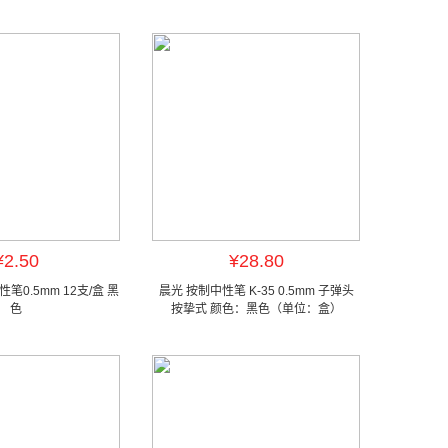
¥2.50
¥28.80
笔0.5mm 12支/盒 黑
晨光 按制中性笔 K-35 0.5mm 子弹头
色
按挚式 颜色：黑色（单位：盒）