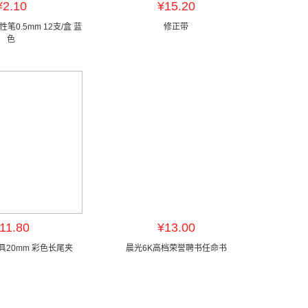
¥2.10
¥15.20
笔0.5mm 12支/盒 蓝
修正带
色
11.80
¥13.00
文具20mm 彩色长尾夹
晨光6K高档荣誉聘书任命书