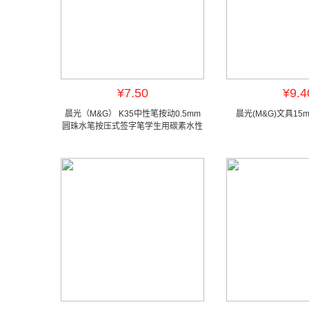
¥7.50
¥9.4
晨光（M&G） K35中性笔按动0.5mm
晨光(M&G)文具15
圆珠水笔按压式签字笔学生用碳素水性
笔文具办公用品 【3支装】 黑色