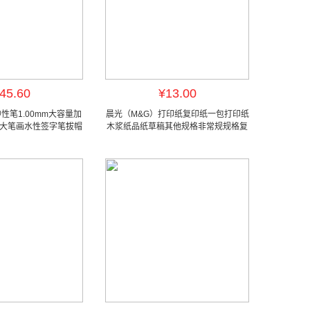
45.60
¥13.00
性笔1.00mm大容量加
晨光（M&G）打印纸复印纸一包打印纸
m大笔画水性签字笔拔帽
木浆纸品纸草稿其他规格非常规规格复
 黑色AGP13604 12支/
印纸 A5 纸！！70克/1包—500张
盒