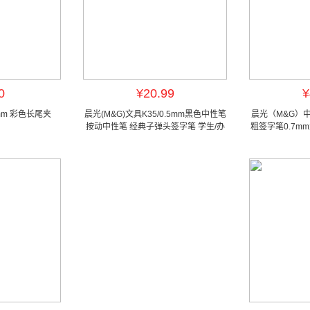
0
¥20.99
¥
mm 彩色长尾夹
晨光(M&G)文具K35/0.5mm黑色中性笔
晨光（M&G）中
按动中性笔 经典子弹头签字笔 学生/办
粗签字笔0.7m
公用水笔 12支/盒
式考试笔 1.0mm