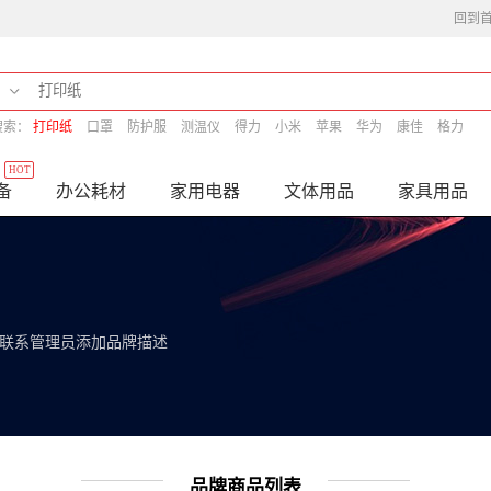
回到
搜索：
打印纸
口罩
防护服
测温仪
得力
小米
苹果
华为
康佳
格力
HOT
备
办公耗材
家用电器
文体用品
家具用品
联系管理员添加品牌描述
品牌商品列表